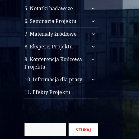
menu
rozwiń
potomne
5. Notatki badawcze
menu
rozwiń
potomne
6. Seminaria Projektu
menu
rozwiń
potomne
7. Materiały źródłowe
menu
rozwiń
potomne
8. Eksperci Projektu
menu
rozwiń
potomne
9. Konferencja Końcowa
menu
Projektu
potomne
rozwiń
10. Informacja dla prasy
menu
potomne
11. Efekty Projektu
Szukaj
SZUKAJ