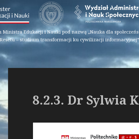
inistra Edukacji i Nauki pod nazwą „Nauka dla społeczeńst
Resetu – studium transformacji ku cywilizacji informacyjnej
8.2.3. Dr Sylwia 