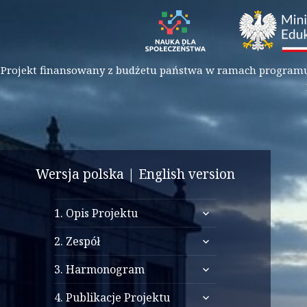
Projekt finansowany z budżetu państwa w ramach programu M
Architektura
studium transformacji ku
Wersja polska
|
English version
i infrastruktura
cywilizacji informacyjnej
Wielkiego Resetu
rozwiń
1. Opis Projektu
menu
rozwiń
potomne
2. Zespół
menu
rozwiń
potomne
3. Harmonogram
menu
rozwiń
potomne
4. Publikacje Projektu