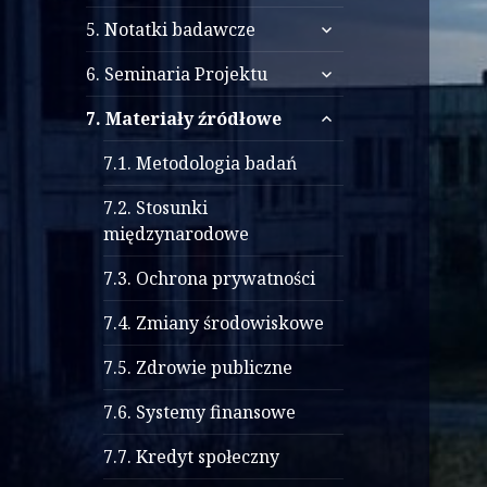
menu
rozwiń
potomne
5. Notatki badawcze
menu
rozwiń
potomne
6. Seminaria Projektu
menu
rozwiń
potomne
7. Materiały źródłowe
menu
potomne
7.1. Metodologia badań
7.2. Stosunki
międzynarodowe
7.3. Ochrona prywatności
7.4. Zmiany środowiskowe
7.5. Zdrowie publiczne
7.6. Systemy finansowe
7.7. Kredyt społeczny