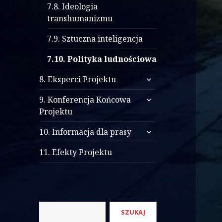
7.8. Ideologia
transhumanizmu
7.9. Sztuczna inteligencja
7.10. Polityka ludnościowa
rozwiń
8. Eksperci Projektu
menu
rozwiń
potomne
9. Konferencja Końcowa
menu
Projektu
potomne
rozwiń
10. Informacja dla prasy
menu
potomne
11. Efekty Projektu
Szukaj
SZUKAJ