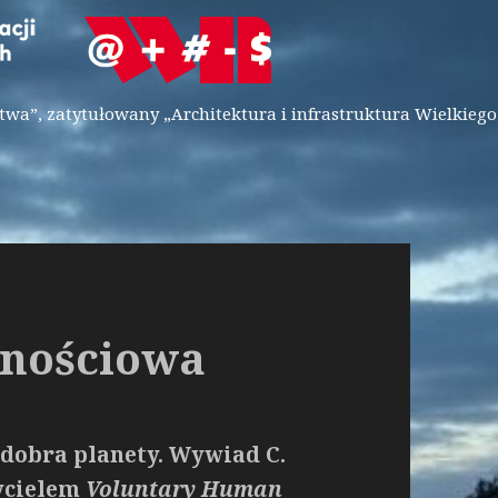
wa”, zatytułowany „Architektura i infrastruktura Wielkiego
”
udnościowa
 dobra planety. Wywiad C.
życielem
Voluntary Human