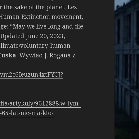
r the sake of the planet, Les
y Human Extinction movement,
ge: “May we live long and die
 Updated June 20, 2023,
climate/voluntary-human-
Muska
: Wywiad J. Rogana z
dwvm2c6Ieuzun4xtFYCJ?
afia/artykuly/9612888,w-tym-
65-lat-nie-ma-kto-