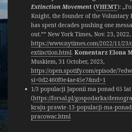
Extinction Movemen
t (
VHEMT
)
:
„Fo
Knight, the founder of the Voluntar
has spent decades pushing one messa
out.”” New York Times, Nov. 23, 2022,
https://www.nytimes.com/2022/11/23/
extinction.html
.
Komentarz Elona 
Muskiem, 31 October, 2023,
https://open.spotify.com/episode/7e
si=0d2460f0e4ae45e7&nd=1
1/3 populacji Japonii ma ponad 65 lat
(
https://forsal.pl/gospodarka/demogr
kraju-prawie-13-populacji-ma-ponad-
pracowac.html