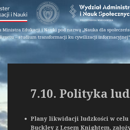
inistra Edukacji i Nauki pod nazwą „Nauka dla społeczeńst
Resetu – studium transformacji ku cywilizacji informacyjnej
7.10. Polityka l
Plany likwidacji ludzkości w celu
Buckley z Lesem Knightem, zało