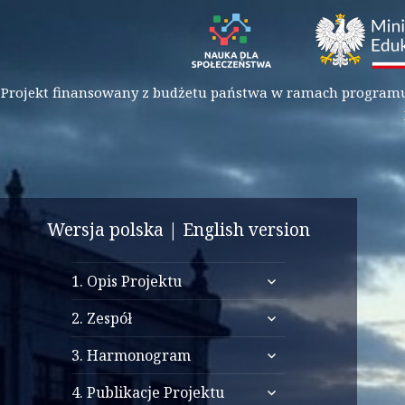
Projekt finansowany z budżetu państwa w ramach programu M
Architektura
studium transformacji ku
Wersja polska
|
English version
i infrastruktura
cywilizacji informacyjnej
Wielkiego Resetu
rozwiń
1. Opis Projektu
menu
rozwiń
potomne
2. Zespół
menu
rozwiń
potomne
3. Harmonogram
menu
rozwiń
potomne
4. Publikacje Projektu