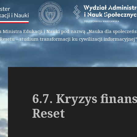
inistra Edukacji i Nauki pod nazwą „Nauka dla społeczeńst
Resetu – studium transformacji ku cywilizacji informacyjnej
6.7. Kryzys finan
Reset