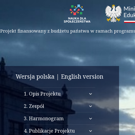
Projekt finansowany z budżetu państwa w ramach programu M
Architektura
studium transformacji ku
Wersja polska
|
English version
i infrastruktura
cywilizacji informacyjnej
Wielkiego Resetu
rozwiń
1. Opis Projektu
menu
rozwiń
potomne
2. Zespół
menu
rozwiń
potomne
3. Harmonogram
menu
rozwiń
potomne
4. Publikacje Projektu