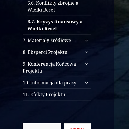
6.6. Konflikty zbrojne a
Wielki Reset
6.7. Kryzys finansowy a
Wielki Reset
rozwiń
7. Materiały źródłowe
menu
rozwiń
potomne
8. Eksperci Projektu
menu
rozwiń
potomne
9. Konferencja Końcowa
menu
Projektu
potomne
rozwiń
10. Informacja dla prasy
menu
potomne
11. Efekty Projektu
Szukaj