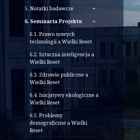
menu
rozwiń
potomne
5. Notatki badawcze
menu
rozwiń
potomne
6. Seminaria Projektu
menu
potomne
6.1. Prawo nowych
technologii a Wielki Reset
6.2. Sztuczna inteligencja a
Wielki Reset
6.3. Zdrowie publiczne a
Wielki Reset
6.4. Inicjatywy ekologiczne a
Wielki Reset
6.5. Problemy
demograficzne a Wielki
Reset